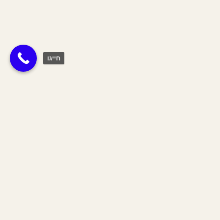
חייגו
תגית:
שביל
Join The Tribe
הצטרפי לשבט שלנו וקבלי 10% הנחה
על כל האתר לחודש הקרוב