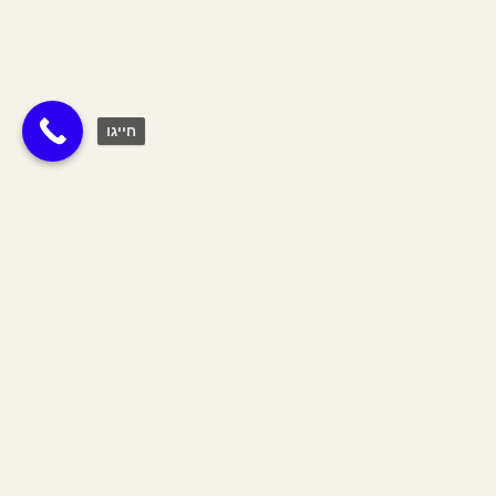
חייגו
תגית:
צ
Join The Tribe
הצטרפי לשבט שלנו וקבלי 10% הנחה
על כל האתר לחודש הקרוב