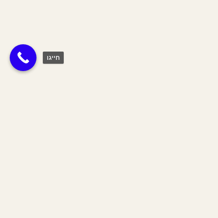
חייגו
תגית:
צבע ירוק
Join The Tribe
הצטרפי לשבט שלנו וקבלי 10% הנחה
על כל האתר לחודש הקרוב