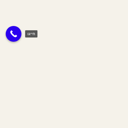
חייגו
תגית:
נופל
Join The Tribe
הצטרפי לשבט שלנו וקבלי 10% הנחה
על כל האתר לחודש הקרוב