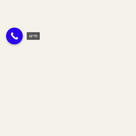
חייגו
תגית:
לחפש מישהו
Join The Tribe
הצטרפי לשבט שלנו וקבלי 10% הנחה
על כל האתר לחודש הקרוב