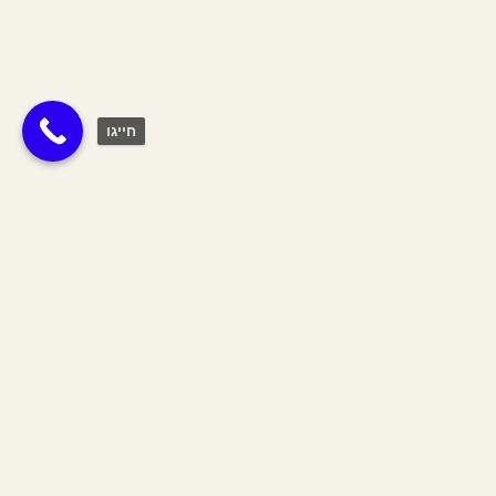
חייגו
תגית:
טקסי
Join The Tribe
הצטרפי לשבט שלנו וקבלי 10% הנחה
על כל האתר לחודש הקרוב