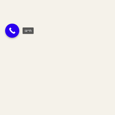
חייגו
תגית:
טיפוס על הר
Join The Tribe
הצטרפי לשבט שלנו וקבלי 10% הנחה
על כל האתר לחודש הקרוב