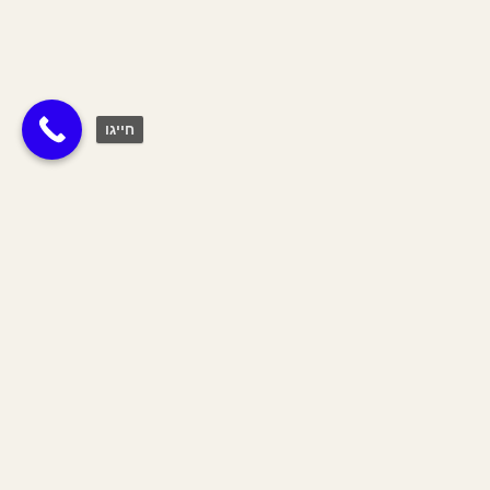
חייגו
תגית:
ז
Join The Tribe
הצטרפי לשבט שלנו וקבלי 10% הנחה
על כל האתר לחודש הקרוב