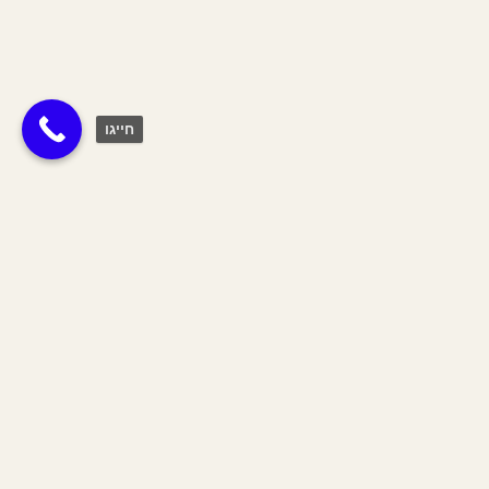
חייגו
תגית:
דלתות
Join The Tribe
הצטרפי לשבט שלנו וקבלי 10% הנחה
על כל האתר לחודש הקרוב