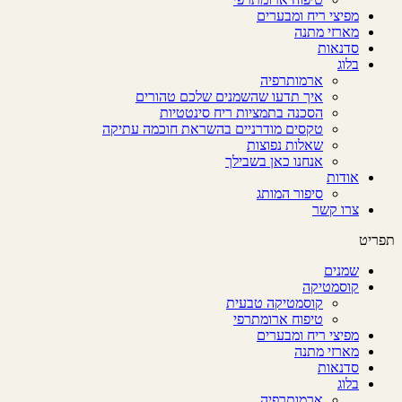
מפיצי ריח ומבערים
מארזי מתנה
סדנאות
בלוג
ארמותרפיה
איך תדעו שהשמנים שלכם טהורים
הסכנה בתמציות ריח סינטטיות
טקסים מודרניים בהשראת חוכמה עתיקה
שאלות נפוצות
אנחנו כאן בשבילך
אודות
סיפור המותג
צרו קשר
תפריט
שמנים
קוסמטיקה
קוסמטיקה טבעית
טיפוח ארומתרפי
מפיצי ריח ומבערים
מארזי מתנה
סדנאות
בלוג
ארמותרפיה