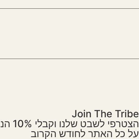
מות
ל
שפע,
זל
הצלחה
מות
ל
וגע
שלווה
Join The Tribe
מות
ל
הצטרפי לשבט שלנו וקבלי 10% הנחה
וגע
שלווה
על כל האתר לחודש הקרוב