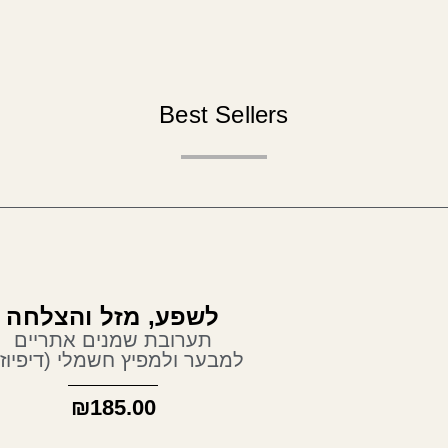
Best S
לשפע, מזל והצלחה
תערובת שמנים אתריים
בער ולמפיץ חשמלי (דיפיוזר)
₪
185.00