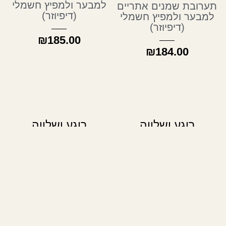
למבער ולמפיץ חשמלי
(דיפיוזר)
₪
185.00
רוגע ושלווה
סטיק שמנים
למריחה בנקודות הדופק
₪
159.00