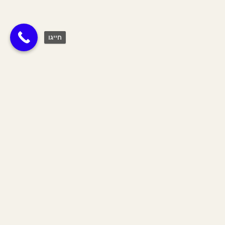
חייגו
הדס לימוני Lemon
Myrtle
ההדס הוא אחד הצמחים המרכזיים בטקסי גירוש
עין הרע במסורות המזרח התיכון. ביהדות הוא
משמש כבר שנים לטיהור במהלך טקסי חיים
חשובים. כבר במאה ה-21 מתועדת התייחסות
לסגולותיו כאשר משה בן יעקב, אחד מתלמידי
הרמב”ן שעסק בענייני קבלה, מעגן אותו בברכה
המיועדת לליל הכלולות – “טעם ברכת הדס כדי