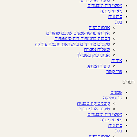
מפיצי ריח ומבערים
מארזי מתנה
סדנאות
בלוג
ארמותרפיה
איך תדעו שהשמנים שלכם טהורים
הסכנה בתמציות ריח סינטטיות
טקסים מודרניים בהשראת חוכמה עתיקה
שאלות נפוצות
אנחנו כאן בשבילך
אודות
סיפור המותג
צרו קשר
תפריט
שמנים
קוסמטיקה
קוסמטיקה טבעית
טיפוח ארומתרפי
מפיצי ריח ומבערים
מארזי מתנה
סדנאות
בלוג
ארמותרפיה