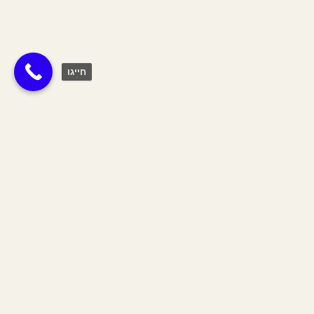
חייגו
דגים
דגים מסמלים את הפן הכלכלי בחיינו ובעיקר את
הפוטנציאל שלנו להצליח כלכלית. הדגים מושפעים
מהסביבה הימית או הנחל בו הם שוחים (לעיתים
הוא סוער ולעיתים רגוע. יש גם דגים ששוחים כנגד
הזרם) גם ההצלחה הכלכלית שלנו מושפעת
מהסביבה אך בסופו של דבר תלויה בעיקר בנו.
אם חלמנו שאנחנו דגים דגים המסר של ההדרכה