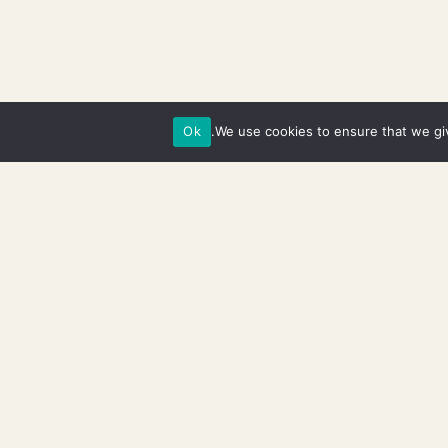
Ok
We use cookies to ensure that we giv
טיקה, טיפוח גוף, מוצרים לשיער,
מפורטים בתווית, כאשר רבים מהם הם