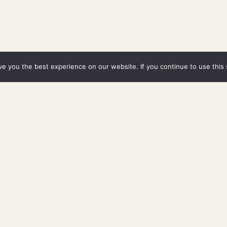
e you the best experience on our website. If you continue to use this s
יות
מציות ריח סינטטיות נמצאות כמעט בכל תכשירי קוסמ
 כביסה, נרות ועוד.
ו משתמשים באלפי כימיקלים שונים, שלעיתים אינם 
ים גם לזרם הדם.